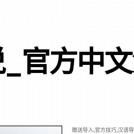
说_官方中
赠送导入,官方技巧,汉语