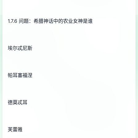
1.7.6 问题：希腊神话中的农业女神是谁
埃尔忒尼斯
帕耳塞福涅
德莫忒耳
芙蕾雅