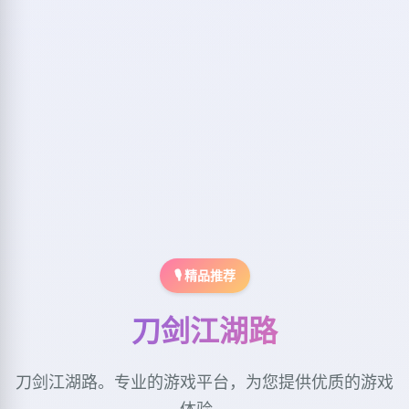
🎙️ 精品推荐
刀剑江湖路
刀剑江湖路。专业的游戏平台，为您提供优质的游戏