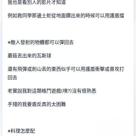
我也是看別人的影片才知道
例如救同學那邊土蛇從地面鑽出來的時候可以用護盾擋
※敵人發射的物體都可以彈回去
蘑菇丟出來的瓦斯球
還有飛彈或劍山丟的東西似乎可以用護盾衝擊或普攻打
回去
老實說我對這類格鬥遊戲(咦?)沒有很熟悉
手殘的我要盾反真的太困難
※料理怎麼配