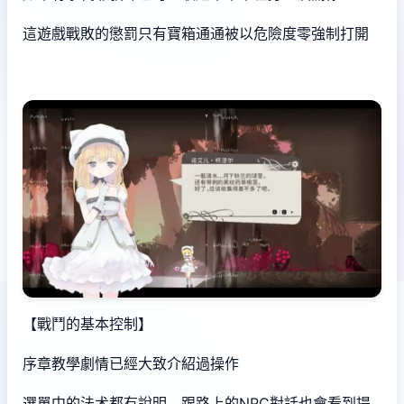
這遊戲戰敗的懲罰只有寶箱通通被以危險度零強制打開
【戰鬥的基本控制】
序章教學劇情已經大致介紹過操作
選單中的法术都有說明，跟路上的NPC對話也會看到提