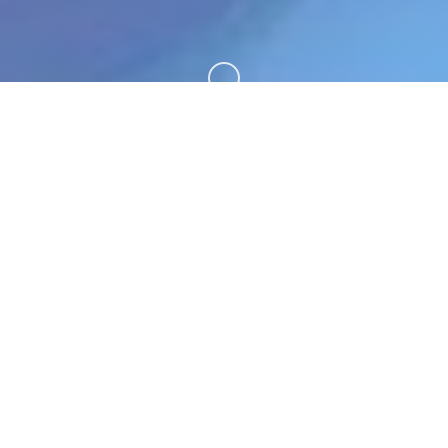
向下滚动
🩹 玩法介绍
illusion|i社中国。专业的游戏平台，为您提供优质的
游戏体验。