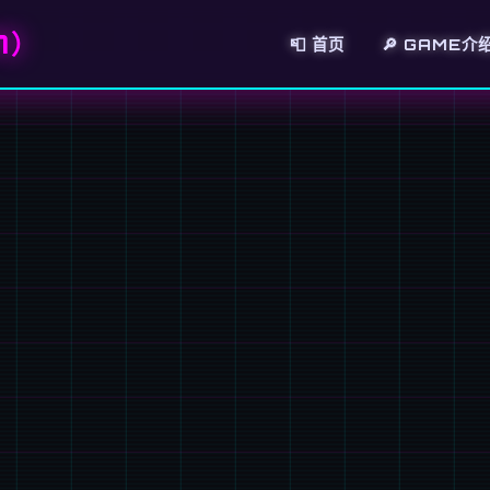
7）
📮 首页
🔎 GAME介