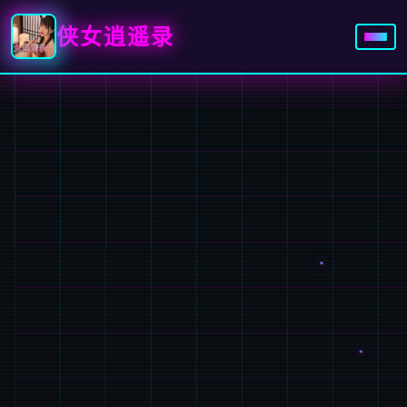
侠女逍遥录