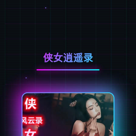
侠女逍遥录