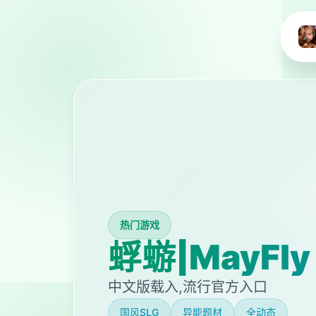
热门游戏
蜉蝣|MayFly
中文版载入,流行官方入口
国风SLG
异能题材
全动态