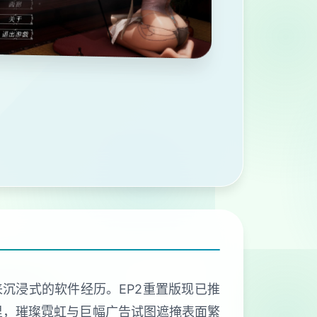
来沉浸式的软件经历。EP2重置版现已推
里，璀璨霓虹与巨幅广告试图遮掩表面繁