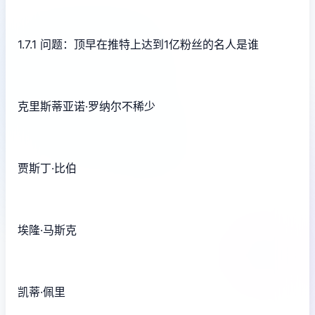
1.7.1 问题：顶早在推特上达到1亿粉丝的名人是谁
克里斯蒂亚诺·罗纳尔不稀少
贾斯丁·比伯
埃隆·马斯克
凯蒂·佩里