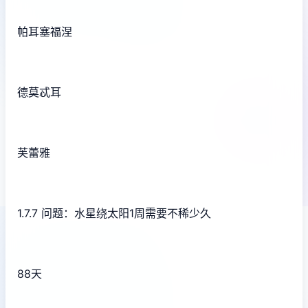
帕耳塞福涅
德莫忒耳
芙蕾雅
1.7.7 问题：水星绕太阳1周需要不稀少久
88天