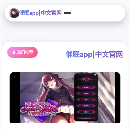
催眠app|中文官网
🔥 热门推荐
催眠app|中文官网