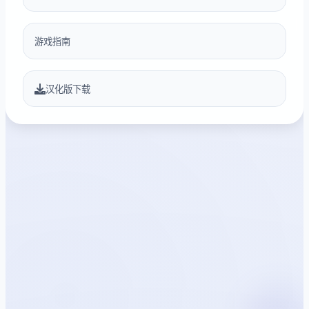
游戏指南
汉化版下载