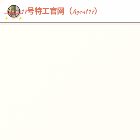
~~~
★
♡
✦
✧
♥
~
→
↗
17号特工官网（Agent17）
✦ ✧ ★