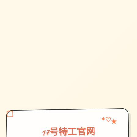
✦
★
♡
17号特工官网