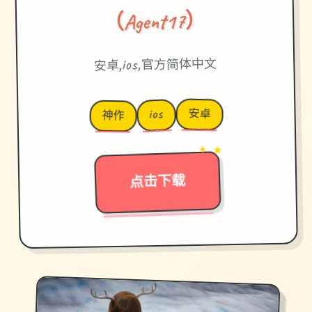
（Agent17）
安卓,ios,官方简体中文
安卓
ios
神作
✦ ★
→
点击下载