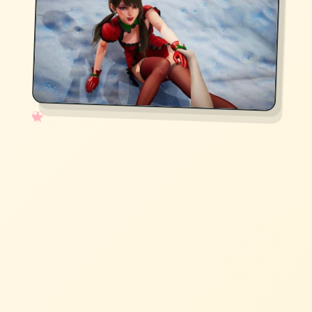
✧
♡
★
♥