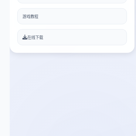
游戏教程
在线下载