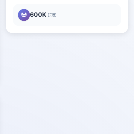
600K
玩家