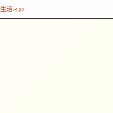
v0.82