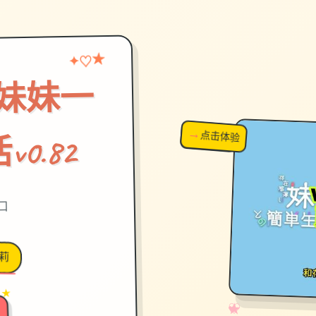
★
♡
✦
妹妹一
→
↗
点击体验
超棒！
0.82
口
莉
 ★
✧
♡
★
♥