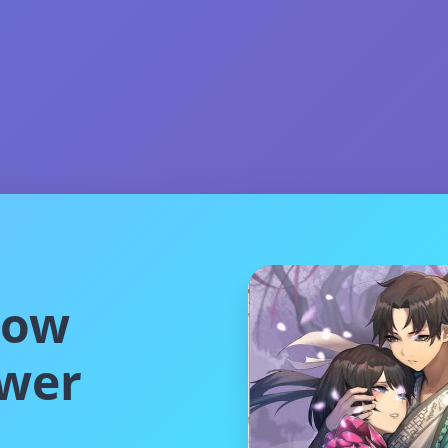
ow
wer