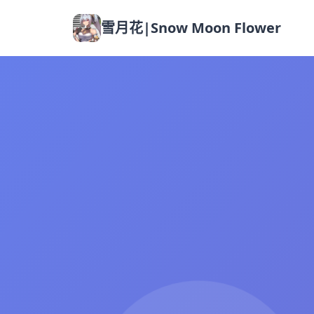
雪月花|Snow Moon Flower