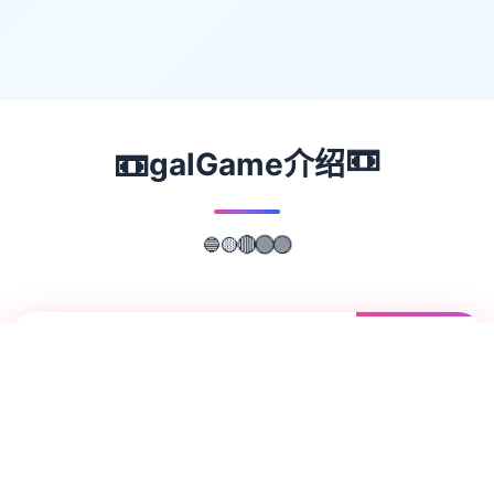
📼
📼
galGame介绍
🔵
🟡
🟣
🔴
🟢
📖
游戏故事
✨
体验家“罗恩”带领1只探险小队，调查常年风
暴肆虐的漩涡中心，结果探险船在风暴中解