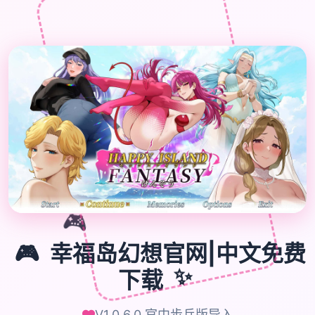
🎮
🎮
幸福岛幻想官网|中文免费
下载
✨
V1.0.6.0,官中步兵版导入