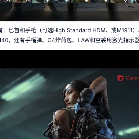
首和手枪（可选High Standard HDM、或M191
）、M40，还有手榴弹、C4炸药包、LAW和空袭用激光指示