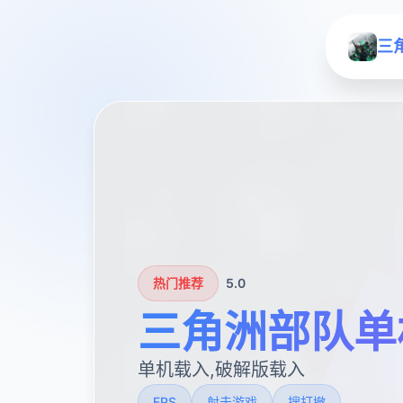
三
热门推荐
5.0
三角洲部队单
单机载入,破解版载入
FPS
射击游戏
搜打撤