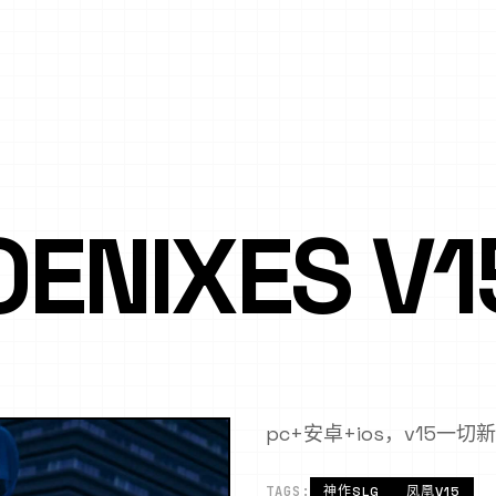
ENIXES V1
pc+安卓+ios，v15一
TAGS:
神作SLG
凤凰V15