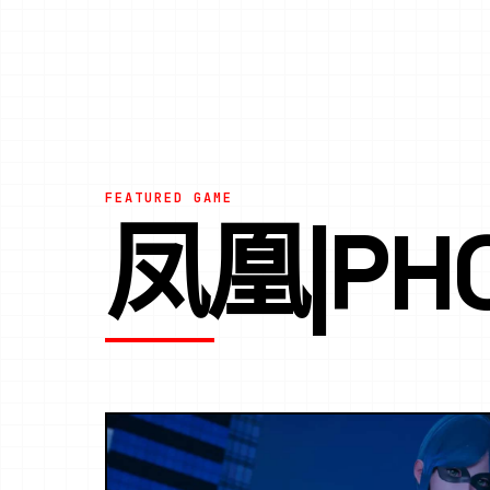
FEATURED GAME
凤凰|PHO