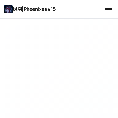
凤凰|Phoenixes v15